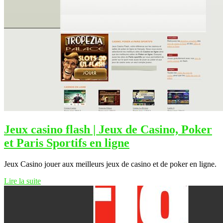
Jeux casino flash | Jeux de Casino, Poker
et Paris Sportifs en ligne
Jeux Casino jouer aux meilleurs jeux de casino et de poker en ligne.
Lire la suite