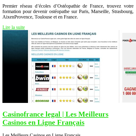
Premier réseau d’écoles d’Ostéopathie de France, trouvez votre
formation pour devenir ostéopathe sur Paris, Marseille, Strasbourg,
AixenProvence, Toulouse et en France.
Lire la suite
Casi­nofran­ce legal | Les Meilleurs
Casinos en Ligne Français
Les Meilleurs Casinos en Ligne Français