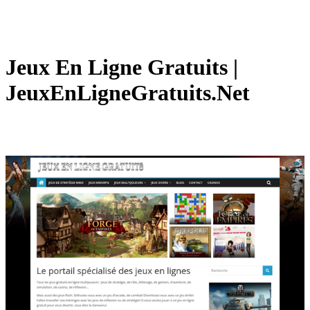
Jeux En Ligne Gratuits |
JeuxEnLigneGratuits.Net