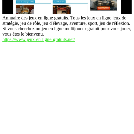
Annuaire des jeux en ligne gratuits. Tous les jeux en ligne jeux de
stratégie, jeu de rôle, jeu d'élevage, aventure, sport, jeu de réflexion.
Si vous cherchez un jeu en ligne multijoueur gratuit pour vous jouer,
vous êtes le bienvenu.
https://www.jeux-en-ligne-gratuits.net/