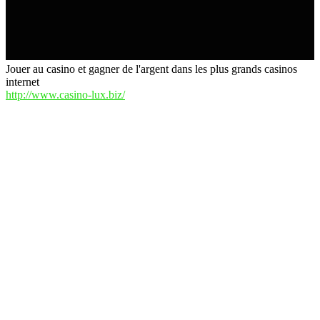
Jouer au casino et gagner de l'argent dans les plus grands casinos
internet
http://www.casino-lux.biz/