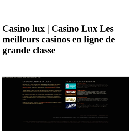
Casino lux | Casino Lux Les
meilleurs casinos en ligne de
grande classe